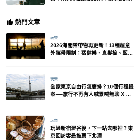
200元
熱門文章
玩樂
2026海關禁帶物再更新！13種超意
外攜帶限制：猛健樂、直髮梳、藍牙
耳機、暖暖包都有事！最高還罰百
萬！注意事項一次看！
玩樂
全家東京自由行怎麼排？10個行程提
案──旅行不再有人喊累喊無聊 X 爸
媽小孩都能找到喜歡的好玩法！
玩樂
玩過新宿澀谷後，下一站去哪裡？東
京回訪客最推薦下北澤