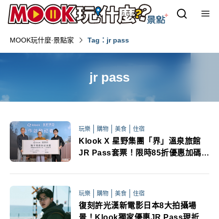
MOOK玩什麼‧景點家
Tag：jr pass
jr pass
玩樂
購物
美食
住宿
Klook X 星野集團「界」溫泉旅館
JR Pass套票！限時85折優惠加碼送
900旅遊金
玩樂
購物
美食
住宿
復刻許光漢新電影日本8大拍攝場
景！Klook獨家優惠JR Pass現折