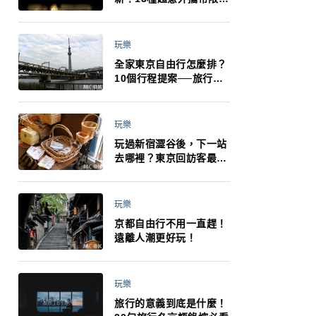
制：猛健樂、直髮梳、藍
牙耳機、暖暖包都有事！
最高還罰百萬！注意事項
玩樂
一次看！
全家東京自由行怎麼排？
10個行程提案──旅行不
再有人喊累喊無聊 X 爸媽
小孩都能找到喜歡的好玩
法！
玩樂
玩過新宿澀谷後，下一站
去哪裡？東京回訪客最推
薦下北澤
玩樂
京都自由行不用一直趕！
遠離人潮更好玩！
玩樂
旅行的意義到底是什麼！