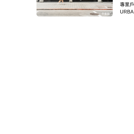
專業戶
URB
流的概
合HO
「限