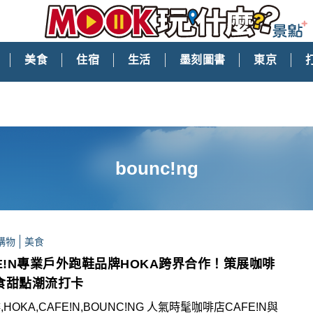
美食
住宿
生活
墨刻圖書
東京
bounc!ng
購物
美食
FE!N專業戶外跑鞋品牌HOKA跨界合作！策展咖啡
食甜點潮流打卡
HOKA,CAFE!N,BOUNC!NG 人氣時髦咖啡店CAFE!N與