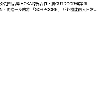
外跑鞋品牌 HOKA跨界合作，將OUTDOOR轉譯到
AN，更進一步的將 「GORPCORE」 戶外機能融入日常潮
念引入本次的合作中，藉由CAFE!N民權概念店策展，結
KA鞋底的Ｑ彈體驗與新品風味咖啡與輕食甜點，同步推出
定款咖啡杯套」！