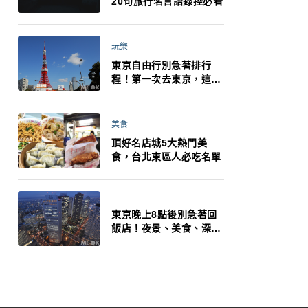
20句旅行名言語錄控必看
玩樂
東京自由行別急著排行
程！第一次去東京，這10
件事更重要
美食
頂好名店城5大熱門美
食，台北東區人必吃名單
東京晚上8點後別急著回
飯店！夜景、美食、深夜
玩法一次整理，東京人的
夜生活才正要開始