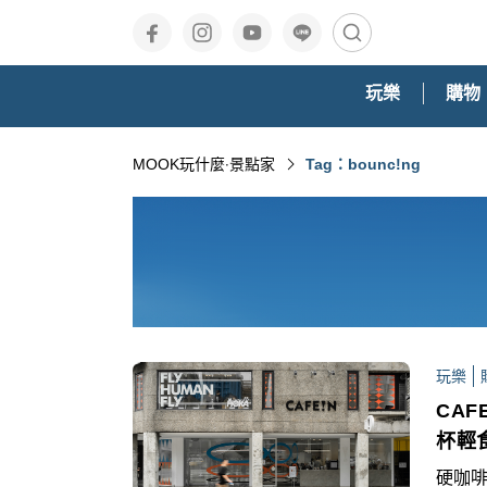
玩樂
購物
MOOK玩什麼‧景點家
Tag：bounc!ng
玩樂
CA
杯輕
硬咖啡,