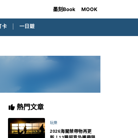
墨刻Book
MOOK
打卡
一日遊
熱門文章
玩樂
2026海關禁帶物再更
新！13種超意外攜帶限