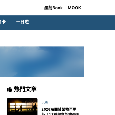
墨刻Book
MOOK
打卡
一日遊
熱門文章
玩樂
2026海關禁帶物再更
新！13種超意外攜帶限