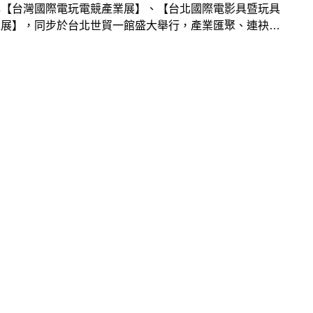
與【台灣國際電玩電競產業展】、【台北國際電影具暨玩具
大展】，同步於台北世貿一館盛大舉行，產業匯聚、連袂出
1200個攤位125家廠商重裝登場！漫博會於後疫時代再創
也樂觀預期參觀人潮能破60萬人，上看2.5億商機。歡迎
們齊來探索「視」界無限的動漫世界！