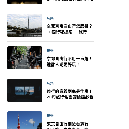
制：猛健樂、直髮梳、藍
牙耳機、暖暖包都有事！
最高還罰百萬！注意事項
玩樂
一次看！
全家東京自由行怎麼排？
10個行程提案──旅行不
再有人喊累喊無聊 X 爸媽
小孩都能找到喜歡的好玩
法！
玩樂
京都自由行不用一直趕！
遠離人潮更好玩！
玩樂
旅行的意義到底是什麼！
20句旅行名言語錄控必看
玩樂
東京自由行別急著排行