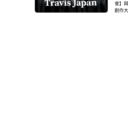
會】
創作
擊，約
巔峰，
朋友