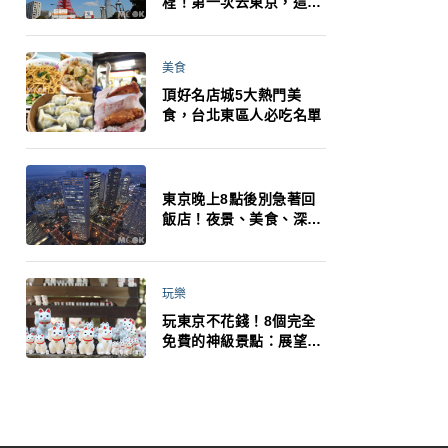
程！第一次去東京，這10
件事更重要
美食
頂好名店城5大熱門美
食，台北東區人必吃名單
東京晚上8點後別急著回
飯店！夜景、美食、深夜
玩法一次整理，東京人的
夜生活才正要開始
玩樂
玩東京不花錢！8個完全
免費的神級景點：展望台
絕美夜景、招福貓、皇
居…一次收集