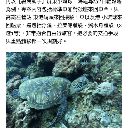
再以【暑期親子】屏東小琉球．海龜尋訪2日輕鬆遊
為例，專案內容包括標準車廂對號座來回車票，與
高鐵左營站-東港碼頭來回接駁，東以及港-小琉球來
回船票，還包括浮潛、拉美船體驗、獨木舟體驗（3
選1等)，非常適合自由行旅客，把必要的交通手段
與重點體驗都一次規劃好。