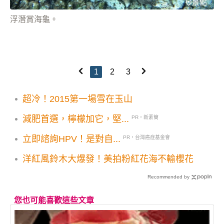
浮潛賞海龜。
1
2
3
超冷！2015第一場雪在玉山
減肥首選，檸檬加它，堅...
PR・新素簡
立即諮詢HPV！是對自...
PR・台灣癌症基金會
洋紅風鈴木大爆發！美拍粉紅花海不輸櫻花
Recommended by
您也可能喜歡這些文章