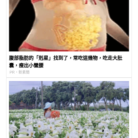
腹部脂肪的「剋星」找到了，常吃這幾物，吃走大肚
囊，瘦出小蠻腰
PR・新素簡