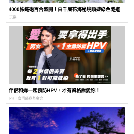
4000株鐵砲百合盛開！白千層花海秘境順遊綠色隧道
玩樂
伴侶和妳一起預防HPV，才有資格說愛妳！
PR・台灣癌症基金會