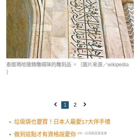
泰姬瑪哈陵精雕細琢的雕刻品 。（圖片來源／wikipedia
）
1
2
垃圾袋也要買！日本人最愛17大伴手禮
做到這點才有資格說愛你
PR・台灣癌症基金會