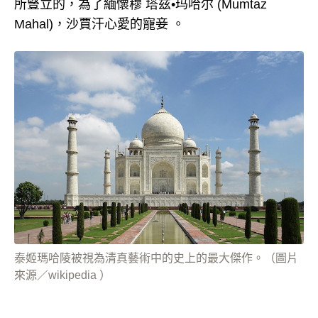
所豎立的，為了緬懷穆 塔兹•玛哈尔 (Mumtaz
Mahal)，沙賈汗心愛的寵妾 。
泰姬瑪哈陵被視為清真藝術中的史上的最大傑作。（圖片
來源／wikipedia ）