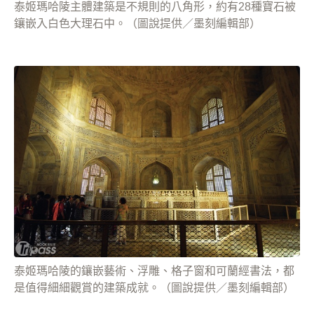
泰姬瑪哈陵主體建築是不規則的八角形，約有28種寶石被
鑲嵌入白色大理石中。（圖說提供／墨刻編輯部）
泰姬瑪哈陵的鑲嵌藝術、浮雕、格子窗和可蘭經書法，都
是值得細細觀賞的建築成就。（圖說提供／墨刻編輯部）