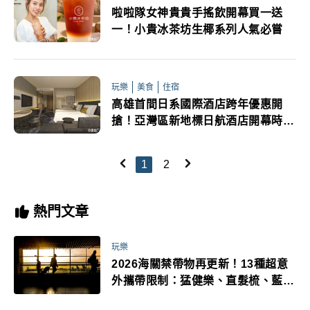
啦啦隊女神貴貴手搖飲開幕買一送
一！小貴冰茶坊生椰系列人氣必嘗
玩樂
美食
住宿
高雄首間日系國際酒店跨年優惠開
搶！亞灣區新地標日航酒店開幕時間
曝
1
2
熱門文章
玩樂
2026海關禁帶物再更新！13種超意
外攜帶限制：猛健樂、直髮梳、藍牙
耳機、暖暖包都有事！最高還罰百