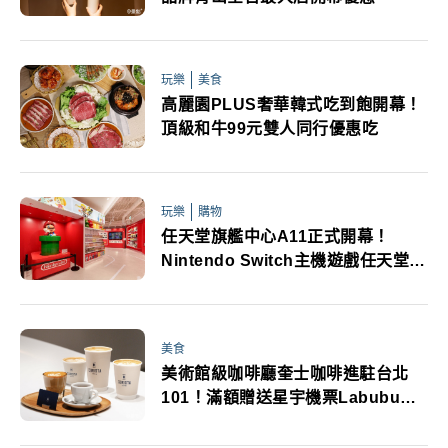
玩樂
美食
高麗園PLUS奢華韓式吃到飽開幕！
頂級和牛99元雙人同行優惠吃
玩樂
購物
任天堂旗艦中心A11正式開幕！
Nintendo Switch主機遊戲任天堂IP
周邊商品開幕多重優惠
美食
美術館級咖啡廳奎士咖啡進駐台北
101！滿額贈送星宇機票Labubu吉
伊卡哇周邊公仔