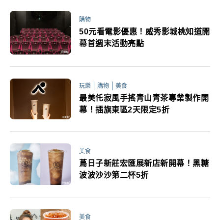
購物
50元看電影優惠！威秀影城桃知道開
幕首週末活動亮點
玩樂
購物
美食
最美仛寂風手搖青山青茶專業製作開
幕！插旗東區2天限定5折
美食
蔦日子新莊宏匯展新店新開幕！黑糖
波波沙沙第二杯5折
美食