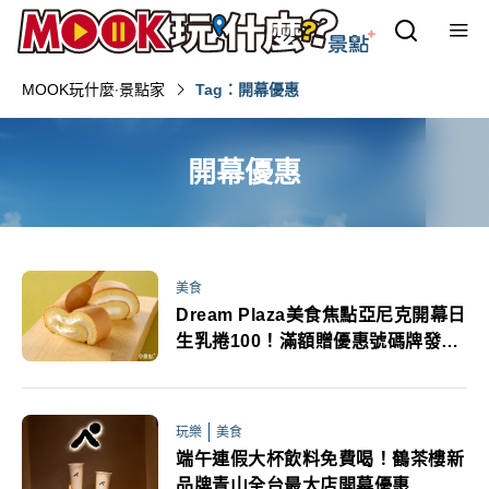
MOOK玩什麼‧景點家
Tag：開幕優惠
開幕優惠
美食
Dream Plaza美食焦點亞尼克開幕日
生乳捲100！滿額贈優惠號碼牌發放
辦法公布
玩樂
美食
端午連假大杯飲料免費喝！鶴茶樓新
品牌青山全台最大店開幕優惠