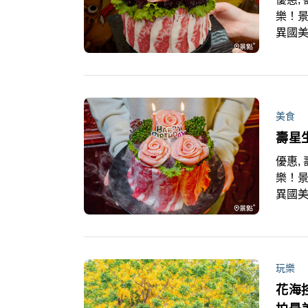
樂！景
異國
的超
美食
壽星
優惠, 
樂！景
異國
的超
玩樂
花海