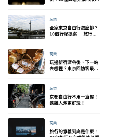
制：猛健樂、直髮梳、藍
牙耳機、暖暖包都有事！
最高還罰百萬！注意事項
玩樂
一次看！
全家東京自由行怎麼排？
10個行程提案──旅行不
再有人喊累喊無聊 X 爸媽
小孩都能找到喜歡的好玩
法！
玩樂
玩過新宿澀谷後，下一站
去哪裡？東京回訪客最推
薦下北澤
玩樂
京都自由行不用一直趕！
遠離人潮更好玩！
玩樂
旅行的意義到底是什麼！