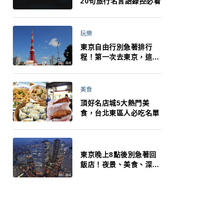
20句旅行名言語錄控必看
玩樂
東京自由行別急著排行
程！第一次去東京，這10
件事更重要
美食
頂好名店城5大熱門美
食，台北東區人必吃名單
東京晚上8點後別急著回
飯店！夜景、美食、深夜
玩法一次整理，東京人的
夜生活才正要開始