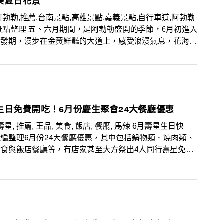
美夏日花景
阿勃勒,推薦,台南景點,高雄景點,嘉義景點,自行車道,阿勃勒
景點整理 五、六月期間，是阿勃勒盛開的季節，6月初進入
爆發期，漫步在金黃鮮豔的大道上，感受浪漫氣息，花海控
迎接夏日花海美景。像是台南、嘉義、高雄都有許多阿勃勒
景點，以及網友號稱最美麗的阿勃勒隧道，每個景點都能輕
金黃浪漫場景，盤點12個景點花海控趕緊筆記起來去造
生日免費開吃！6月份慶生聚會24大餐廳優惠
壽星, 推薦, 王品, 美食, 飯店, 餐廳, 馬辣 6月壽星生日快
編整理6月份24大餐廳優惠，其中包括鍋物類、燒肉類、
美食與飯店餐廳等，有店家甚至大方祭出4人同行壽星免費
狂優惠，趕快揪團享受美食，大肆慶祝一番！