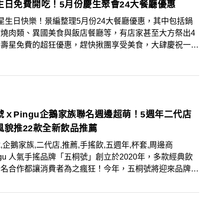
生日免費開吃！5月份慶生聚會24大餐廳優惠
星生日快樂！景編整理5月份24大餐廳優惠，其中包括鍋
、燒肉類、異國美食與飯店餐廳等，有店家甚至大方祭出4
行壽星免費的超狂優惠，趕快揪團享受美食，大肆慶祝一
號ｘPingu企鵝家族聯名週邊超萌！5週年二代店
風貌推22款全新飲品推薦
,企鵝家族,二代店,推薦,手搖飲,五週年,杯套,周邊商
ingu 人氣手搖品牌「五桐號」創立於2020年，多款經典飲
聯名合作都讓消費者為之瘋狂！今年，五桐號將迎來品牌五
，除了宣布將推出嶄新的二代店型，設計風格上也有別於過
以亮面元素讓整體空間呈現現代感，象徵品牌的活力與朝
在飲品上，七大系列包含醇茶、鮮奶、奶茶、奶霜、農摘、
及隱藏版，共將於4/24起開賣22款全新商品，本次菜單融