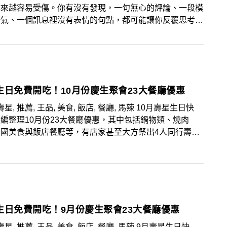
越來越容易受傷。你有沒有發現，一句無心的評論、一段模
語氣、一個訊息裡沒有表情的句點，都可能讓你反覆思考半
好像世界上的每一句話，都帶著重量，有些甚至像一把小
看起來不鋒利，但只要角度對，就能輕鬆刺穿最柔軟的地
生日免費開吃！10月份慶生聚會23大餐廳優惠
壽星, 推薦, 王品, 美食, 飯店, 餐廳, 馬辣 10月壽星生日快
編整理10月份23大餐廳優惠，其中包括鍋物類、燒肉
異國美食與飯店餐廳等，有店家甚至大方祭出4人同行壽星
的超狂優惠，趕快揪團享受美食，大肆慶祝一番！
生日免費開吃！9月份慶生聚會23大餐廳優惠
壽星, 推薦, 王品, 美食, 飯店, 餐廳, 馬辣 9月壽星生日快