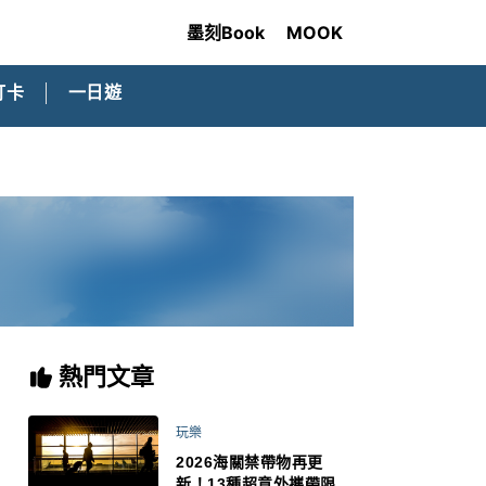
墨刻Book
MOOK
打卡
一日遊
熱門文章
玩樂
2026海關禁帶物再更
新！13種超意外攜帶限