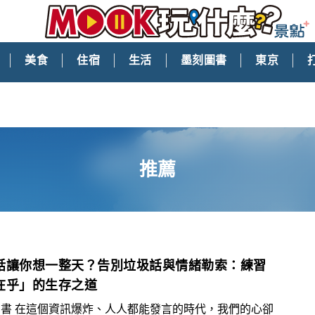
美食
住宿
生活
墨刻圖書
東京
推薦
話讓你想一整天？告別垃圾話與情緒勒索：練習
在乎」的生存之道
書 在這個資訊爆炸、人人都能發言的時代，我們的心卻