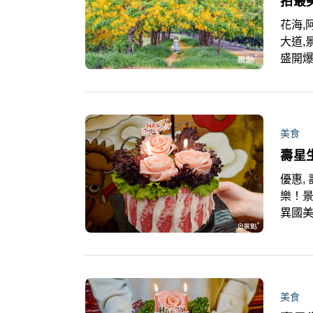
拍最
花海,
大道,
盛開
準備
花海
鬆拍出
訪！
美食
壽星
優惠, 
樂！景
異國
的超
美食