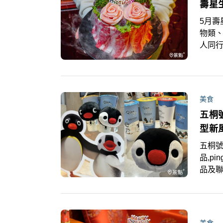
壽星
5月壽
物類
人同
番！
美食
五桐
型新
五桐號
品,p
品及
週年
往，
氣，
古早味
美食