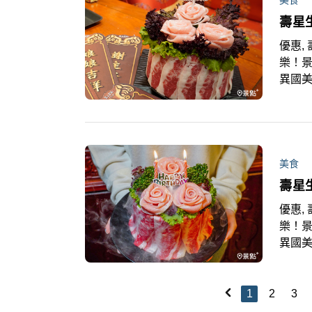
合經
壽星
也帶
細膩
優惠, 
樂！景
異國
的超
美食
壽星
優惠, 
樂！景
異國
的超
1
2
3