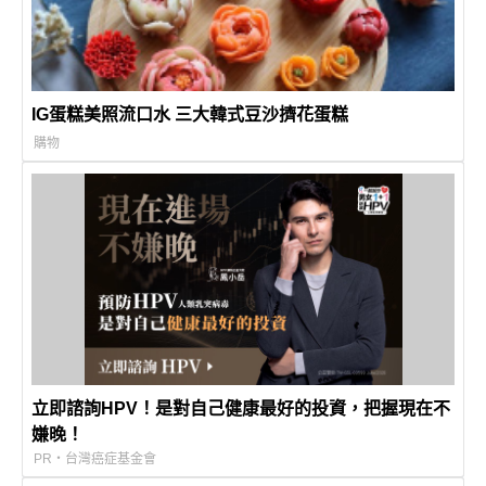
IG蛋糕美照流口水 三大韓式豆沙擠花蛋糕
購物
立即諮詢HPV！是對自己健康最好的投資，把握現在不
嫌晚！
PR・台灣癌症基金會