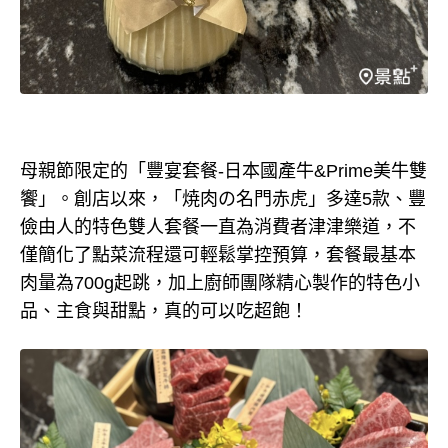
母親節限定的「豐宴套餐-日本國產牛&Prime美牛雙
饗」。創店以來，「焼肉の名門赤虎」多達5款、豐
儉由人的特色雙人套餐一直為消費者津津樂道，不
僅簡化了點菜流程還可輕鬆掌控預算，套餐最基本
肉量為700g起跳，加上廚師團隊精心製作的特色小
品、主食與甜點，真的可以吃超飽！