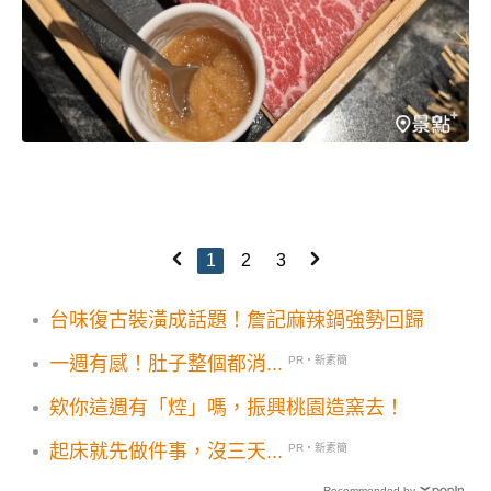
1
2
3
台味復古裝潢成話題！詹記麻辣鍋強勢回歸
一週有感！肚子整個都消...
PR・新素簡
欸你這週有「焢」嗎，振興桃園造窯去！
起床就先做件事，沒三天...
PR・新素簡
Recommended by