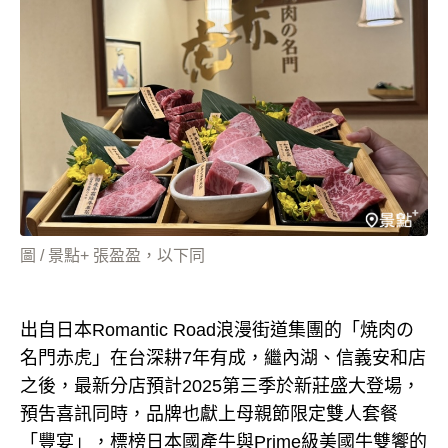
圖 / 景點+ 張盈盈，以下同
出自日本Romantic Road浪漫街道集團的「焼肉の
名門赤虎」在台深耕7年有成，繼內湖、信義安和店
之後，最新分店預計2025第三季於新莊盛大登場，
預吿喜訊同時，品牌也獻上母親節限定雙人套餐
「豐宴」，標榜日本國產牛與Prime級美國牛雙饗的