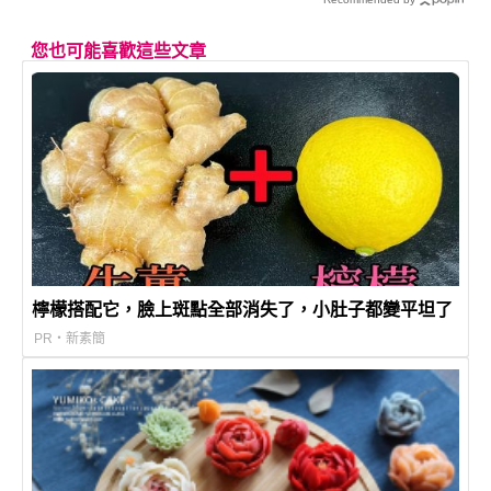
您也可能喜歡這些文章
檸檬搭配它，臉上斑點全部消失了，小肚子都變平坦了
PR・新素簡