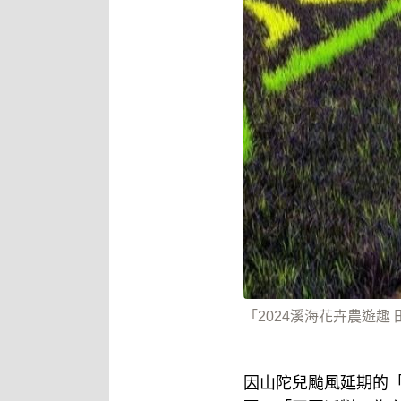
「2024溪海花卉農遊趣 
因山陀兒颱風延期的「2