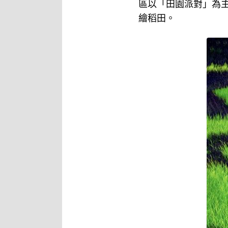
區以「田園派對」為
繪稻田。