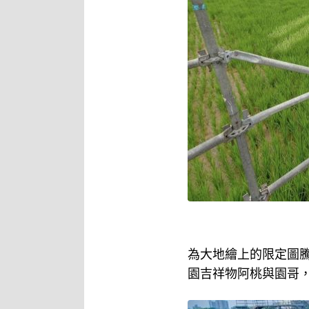
為大地繪上的限定圖
園吉祥物阿桃與園哥，