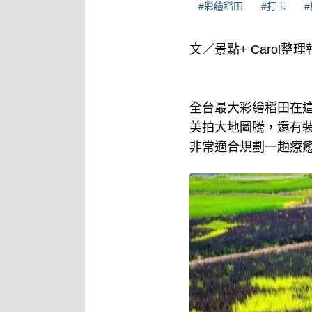
#彩繪稻田
#打卡
文／景點+ Carol整理
全台最大彩繪稻田在這
美拍大地圖騰，還有
非常適合規劃一趟療