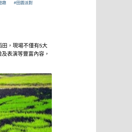
遊趣
#田園派對
稻田，現場不僅有5大
驗及表演等豐富內容，