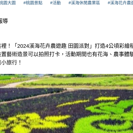
#桃園大園
#桃園景點
#活動
#溪海休閒農業區
#溪海花卉農
報導
裡！「2024溪海花卉農遊趣 田園派對」打造4公頃彩繪
裝置藝術造景可以拍照打卡，活動期間也有花海、農事體
癒小旅行！