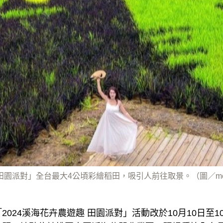
田園派對」全台最大4公頃彩繪稻田，吸引人前往取景。（圖／molly
024溪海花卉農遊趣 田園派對」活動改於10月10日至1