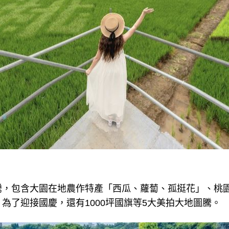
騰，包含大園在地農作特產「西瓜、蘿蔔、孤挺花」、桃
為了迎接國慶，還有1000坪國旗等5大美拍大地圖騰。