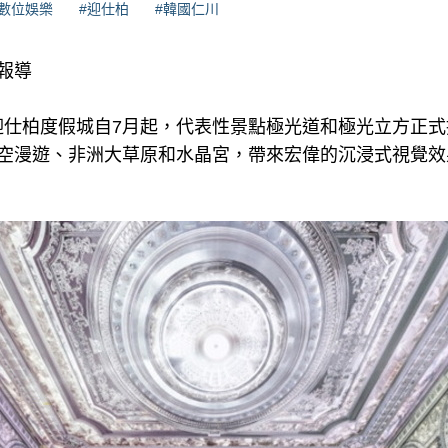
#數位娛樂
#迎仕柏
#韓國仁川
理報導
RE迎仕柏度假城自7月起，代表性景點極光道和極光立方正
太空漫遊、非洲大草原和水晶宮，帶來宏偉的沉浸式視覺效