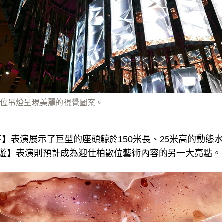
位吊燈呈現美麗的視覺圖案。
】表演展示了巨型的座頭鯨於150米長、25米高的動態
漫遊】表演則預計成為迎仕柏數位藝術內容的另一大亮點。