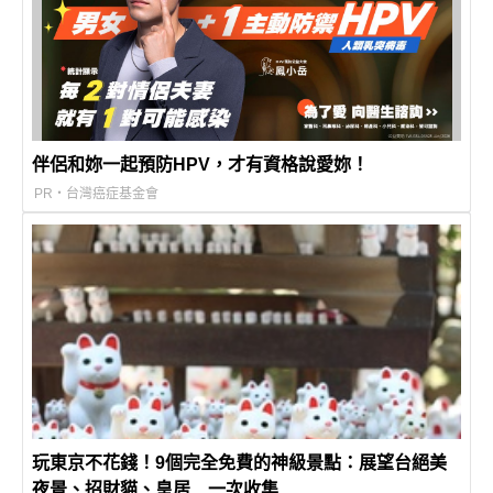
伴侶和妳一起預防HPV，才有資格說愛妳！
PR・台灣癌症基金會
玩東京不花錢！9個完全免費的神級景點：展望台絕美
夜景、招財貓、皇居…一次收集