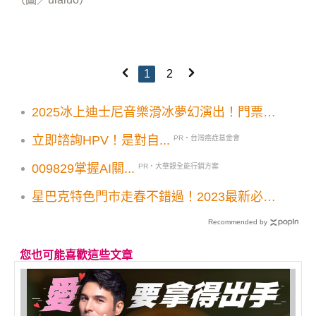
1
2
2025冰上迪士尼音樂滑冰夢幻演出！門票開
賣日期卡友優惠票價公布
立即諮詢HPV！是對自...
PR・台灣癌症基金會
009829掌握AI關...
PR・大華銀全能行銷方案
星巴克特色門市走春不錯過！2023最新必踩
39大門市總整理
Recommended by
您也可能喜歡這些文章