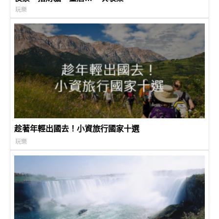
玩樂
趁著年輕出國去！小資旅行國家十選
玩樂