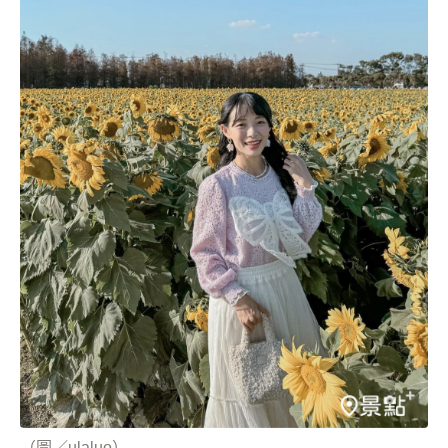
（圖／ulaluo）