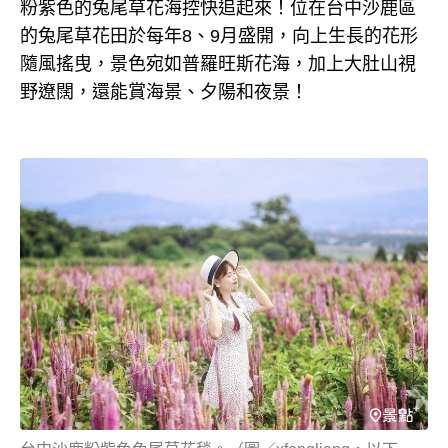
粉紫色的兔尾草花海控快追起來！位在台中沙鹿區
的兔尾草花田於每年8、9月盛開，向上生長的花形
隨風搖曳，景色宛如普羅旺斯花海，加上大肚山視
野遼闊，還能賞海景、夕陽和夜景！