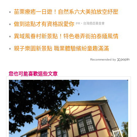
苗栗療癒一日遊！自然系六大美拍放空紓壓
做到這點才有資格說愛你
PR・台灣癌症基金會
異域風眷村新景點！特色巷弄街拍泰緬風情
親子樂園新景點 職業體驗繽紛童趣滿滿
Recommended by
您也可能喜歡這些文章