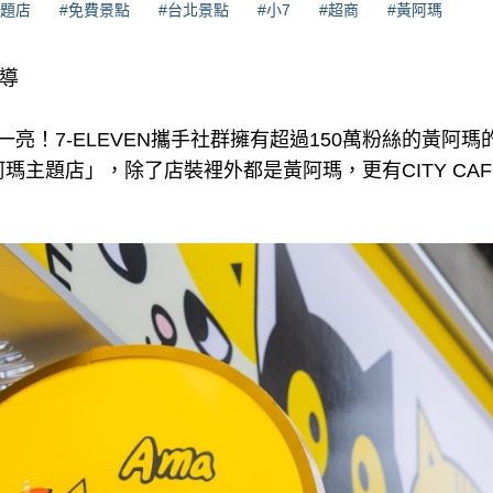
主題店
#免費景點
#台北景點
#小7
#超商
#黃阿瑪
報導
一亮！7-ELEVEN攜手社群擁有超過150萬粉絲的黃阿
X 黃阿瑪主題店」，除了店裝裡外都是黃阿瑪，更有CITY C