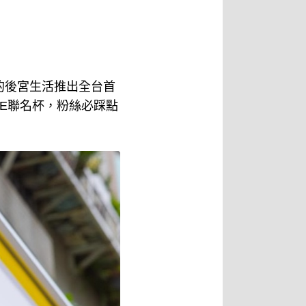
瑪的後宮生活推出全台首
AFE聯名杯，粉絲必踩點