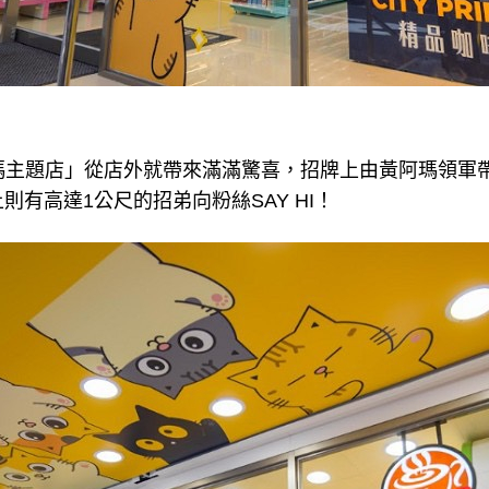
X 黃阿瑪主題店」從店外就帶來滿滿驚喜，招牌上由黃阿瑪領
則有高達1公尺的招弟向粉絲SAY HI！