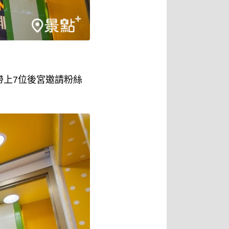
軍帶上7位後宮邀請粉絲