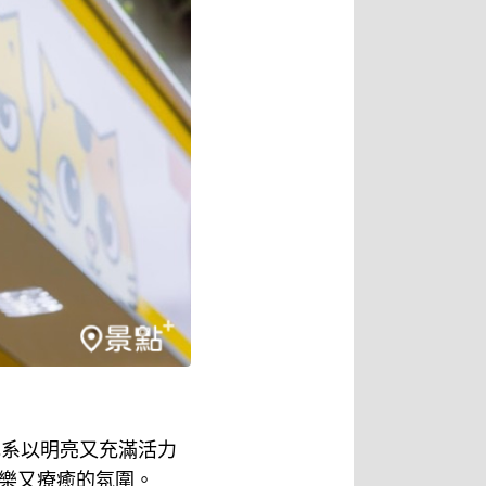
體色系以明亮又充滿活力
樂又療癒的氛圍。