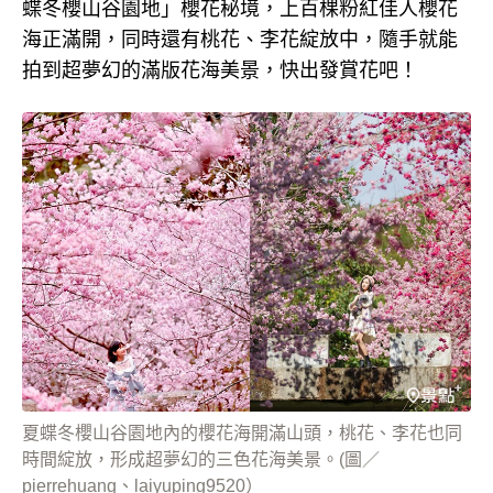
蝶冬櫻山谷園地」櫻花秘境，上百棵粉紅佳人櫻花
海正滿開，同時還有桃花、李花綻放中，隨手就能
拍到超夢幻的滿版花海美景，快出發賞花吧！
夏蝶冬櫻山谷園地內的櫻花海開滿山頭，桃花、李花也同
時間綻放，形成超夢幻的三色花海美景。(圖／
pierrehuang、laiyuping9520）