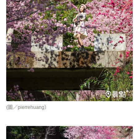
(圖／pierrehuang）