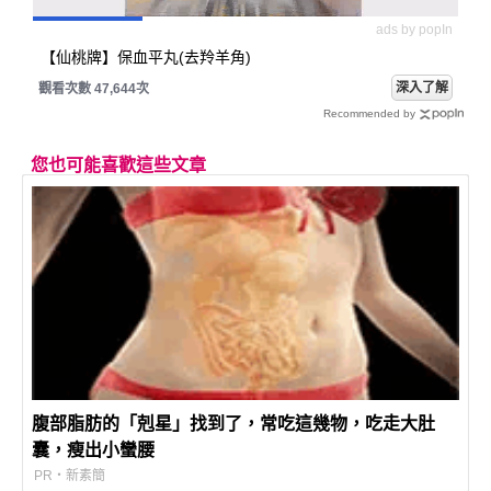
ads by popIn
【仙桃牌】保血平丸(去羚羊角)
深入了解
觀看次數 47,644次
Recommended by
您也可能喜歡這些文章
腹部脂肪的「剋星」找到了，常吃這幾物，吃走大肚
囊，瘦出小蠻腰
PR・新素簡