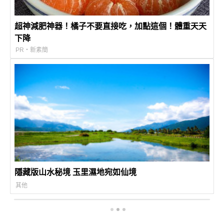
超神減肥神器！橘子不要直接吃，加點這個！體重天天
下降
PR・新素簡
隱藏版山水秘境 玉里濕地宛如仙境
其他