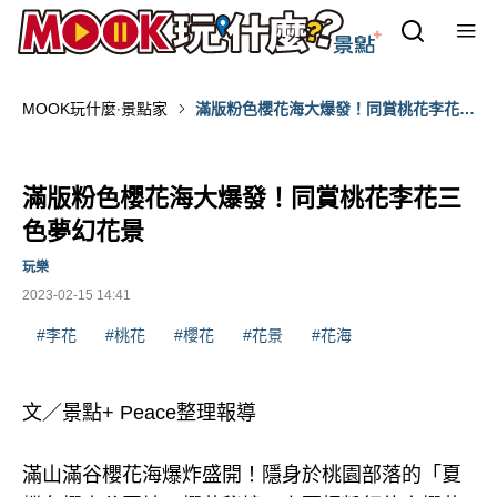
MOOK玩什麼‧景點家
滿版粉色櫻花海大爆發！同賞桃花李花三
色夢幻花景
滿版粉色櫻花海大爆發！同賞桃花李花三
色夢幻花景
玩樂
2023-02-15 14:41
#李花
#桃花
#櫻花
#花景
#花海
文／景點+ Peace整理報導
滿山滿谷櫻花海爆炸盛開！隱身於桃園部落的「夏