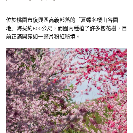
位於桃園市復興區高義部落的「夏蝶冬櫻山谷園
地」海拔約800公尺，而園內種植了許多櫻花樹，目
前正滿開宛如一整片粉紅秘境。