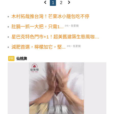
1
2
木村拓哉推台灣！芒果冰小籠包吃不停
肚腩一抓一大把，只需1...
PR・新素簡
星巴克特色門市+1！超美舊建築生態風咖啡
館
減肥首選，檸檬加它，堅...
PR・新素簡
仙桃牌
PR