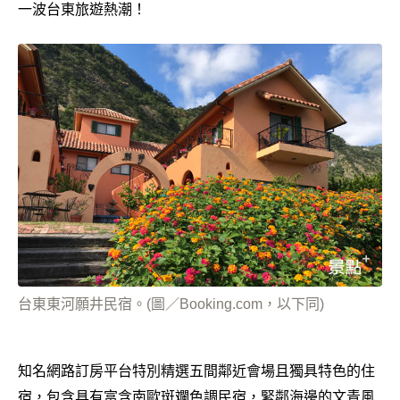
一波台東旅遊熱潮！
台東東河願井民宿。(圖／Booking.com，以下同)
知名網路訂房平台特別精選五間鄰近會場且獨具特色的住
宿，包含具有富含南歐斑斕色調民宿，緊鄰海邊的文青風