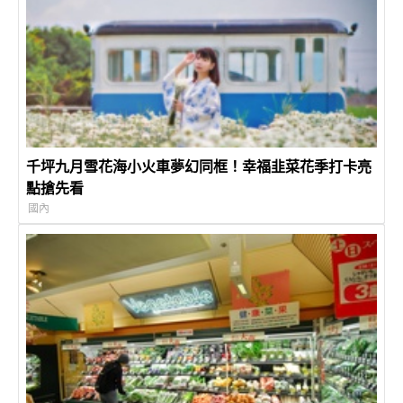
千坪九月雪花海小火車夢幻同框！幸福韭菜花季打卡亮
點搶先看
國內