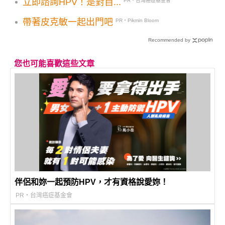
立即諮詢HPV！是對自...
PR・台灣癌症基金會
帶著皮克敏一起出門吧
PR・Pikmin Bloom
Recommended by
您也可能喜歡這些文章
伴侶和妳一起預防HPV，才有資格說愛妳！
PR・台灣癌症基金會