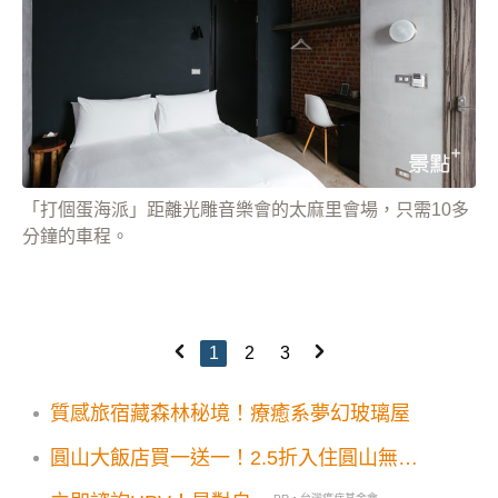
「打個蛋海派」距離光雕音樂會的太麻里會場，只需10多
分鐘的車程。
1
2
3
質感旅宿藏森林秘境！療癒系夢幻玻璃屋
圓山大飯店買一送一！2.5折入住圓山無敵
豪景套房送東密道導覽行程